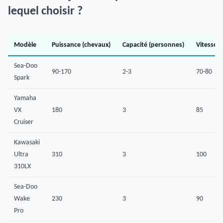
lequel choisir ?
Modèle
Puissance (chevaux)
Capacité (personnes)
Vitesse 
Sea-Doo
90-170
2-3
70-80
Spark
Yamaha
VX
180
3
85
Cruiser
Kawasaki
Ultra
310
3
100
310LX
Sea-Doo
Wake
230
3
90
Pro