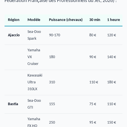
Fédération Française des Professionnels du Jet, 2026) :
Région
Modèle
Puissance (chevaux)
30 min
1 heure
Sea-Doo
Ajaccio
90-170
80 €
120 €
Spark
Yamaha
VX
180
90 €
140 €
Cruiser
Kawasaki
Ultra
310
110 €
180 €
310LX
Sea-Doo
Bastia
155
75 €
110 €
GTI
Yamaha
250
95 €
150 €
FX HO