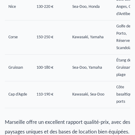
Nice
130-220 €
Sea-Doo, Honda
Anges, Cap
d’Antibes
Golfe de
Porto,
Corse
150-250 €
Kawasaki, Yamaha
Réserve de
Scandola
Étang de
Gruissan
100-180 €
Sea-Doo, Yamaha
Gruissan,
plage
Côte
Cap d’Agde
110-190 €
Kawasaki, Sea-Doo
basaltique,
ports
Marseille offre un excellent rapport qualité-prix, avec des
paysages uniques et des bases de location bien équipées.