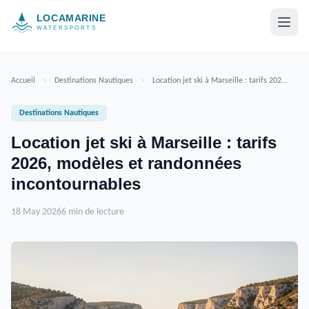
Aller au contenu
Accueil
Destinations Nautiques
Location jet ski à Marseille : tarifs 2026, modèles et randonnées incontournables
Destinations Nautiques
Location jet ski à Marseille : tarifs
2026, modèles et randonnées
incontournables
18 May 2026
6 min de lecture