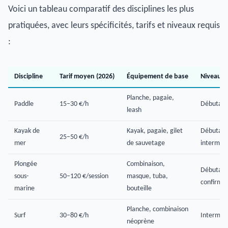
Voici un tableau comparatif des disciplines les plus
pratiquées, avec leurs spécificités, tarifs et niveaux requis
:
Discipline
Tarif moyen (2026)
Équipement de base
Niveau r
Planche, pagaie,
Paddle
15–30 €/h
Débutant
leash
Kayak de
Kayak, pagaie, gilet
Débutant
25–50 €/h
mer
de sauvetage
intermédi
Plongée
Combinaison,
Débutant
sous-
50–120 €/session
masque, tuba,
confirmé
marine
bouteille
Planche, combinaison
Surf
30–80 €/h
Intermédi
néoprène