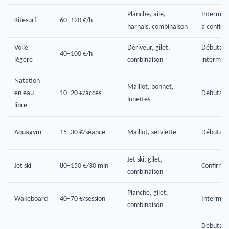
Planche, aile,
Intermédi
Kitesurf
60–120 €/h
harnais, combinaison
à confirm
Voile
Dériveur, gilet,
Débutant
40–100 €/h
légère
combinaison
intermédi
Natation
Maillot, bonnet,
en eau
10–20 €/accès
Débutant
lunettes
libre
Aquagym
15–30 €/séance
Maillot, serviette
Débutant
Jet ski, gilet,
Jet ski
80–150 €/30 min
Confirmé
combinaison
Planche, gilet,
Wakeboard
40–70 €/session
Intermédi
combinaison
Débutant